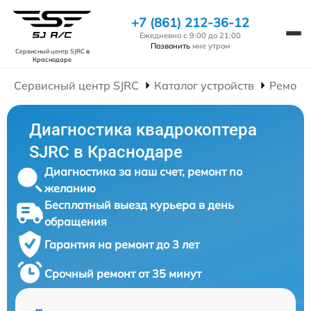
+7 (861) 212-36-12
Ежедневно с 9:00 до 21:00
Позвонить
мне утром
Сервисный центр SJRC
в
Краснодаре
Сервисный центр SJRC
Каталог устройств
Ремонт
Диагностика квадрокоптера
SJRC в Краснодаре
Диагностика за наш счет, ремонт по
желанию
Бесплатный выезд курьера в день
обращения
Гарантия на ремонт до 3 лет
Срочный ремонт от 35 минут